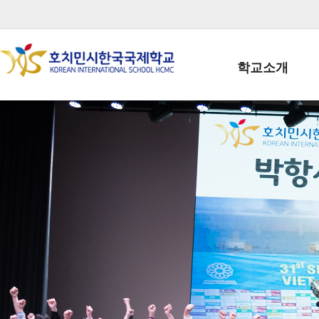
학교소개
학교장인사말
학생회장인사말
학교상징
학교연혁
학교 CI
교직원현황
학생현황
위치/전화
전경사진