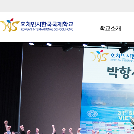
학교소개
학교장인사말
학생회장인사말
학교상징
학교연혁
학교 CI
교직원현황
학생현황
위치/전화
전경사진