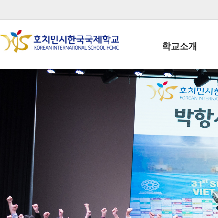
학교소개
학교장인사말
학생회장인사말
학교상징
학교연혁
학교 CI
교직원현황
학생현황
위치/전화
전경사진