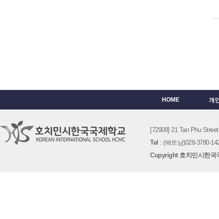
HOME
개
[72908] 21 Tan Phu St
Tel
: (베트남)028-3780-142
Copyright 호치민시한국국제학