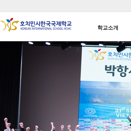
학교소개
학교장인사말
학생회장인사말
학교상징
학교연혁
학교 CI
교직원현황
학생현황
위치/전화
전경사진