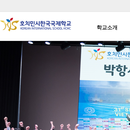
학교소개
학교장인사말
학생회장인사말
학교상징
학교연혁
학교 CI
교직원현황
학생현황
위치/전화
전경사진