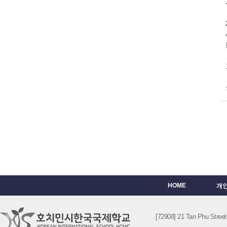
HOME
개
[72908] 21 Tan Phu St