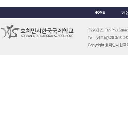
HOME
개
[72908] 21 Tan Phu St
Tel
: (베트남)028-3780-142
Copyright 호치민시한국국제학