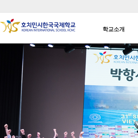
학교소개
학교장인사말
학생회장인사말
학교상징
학교연혁
학교 CI
교직원현황
학생현황
위치/전화
전경사진