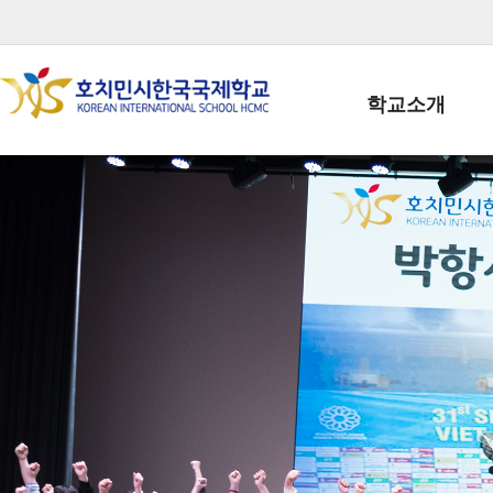
학교소개
학교장인사말
학생회장인사말
학교상징
학교연혁
학교 CI
교직원현황
학생현황
위치/전화
전경사진