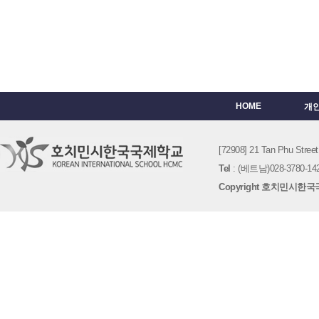
HOME
개
[72908] 21 Tan Phu St
Tel
: (베트남)028-3780-142
Copyright 호치민시한국국제학