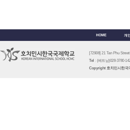
HOME
개
[72908] 21 Tan Phu St
Tel
: (베트남)028-3780-142
Copyright 호치민시한국국제학