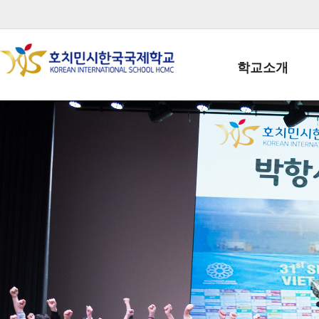
학교소개
학교장인사말
학생회장인사말
학교상징
학교연혁
학교 CI
교직원현황
학생현황
위치/전화
전경사진