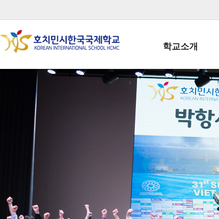
학교소개
학교장인사말
학생회장인사말
학교상징
학교연혁
학교 CI
교직원현황
학생현황
위치/전화
전경사진