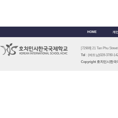
HOME
개
[72908] 21 Tan Phu St
Tel
: (베트남)028-3780-142
Copyright 호치민시한국국제학