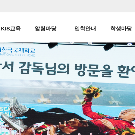
KIS교육
알림마당
입학안내
학생마당
교육목표
공지사항
전편입 전형 안내
학생생활규정
교육과정
가정통신문
전편입 공지사항
봉사활동
학사일정
납부금 안내
전-편입 서류양식
학교신문
일과시간표
주간학습안내
전출 안내
자율진로동아
재외교육기관장
스쿨버스 운행 안내
입학금/수업료
유초등 소식지
성과평가자료
급식안내
교복구입안내
서식자료실
정보공개
학부모방