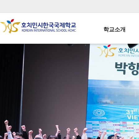
학교소개
학교장인사말
학생회장인사말
학교상징
학교연혁
학교 CI
교직원현황
학생현황
위치/전화
전경사진