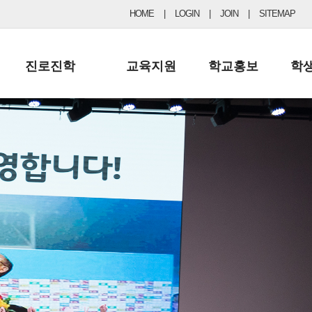
HOME
|
LOGIN
|
JOIN
|
SITEMAP
진로진학
교육지원
학교홍보
학
공지사항 및 입시자료
행정실
보도자료
초등
진로교육
학교 이사회
협력기관현황
중등
드림레터
학교운영위원회
포토갤러리
리
학교발전기금
학교 브로셔
학교건축기금
학교 홍보채널