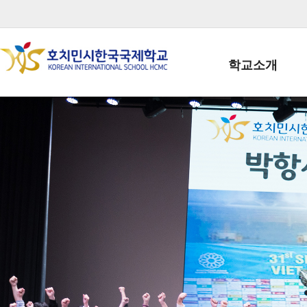
학교소개
학교장인사말
학생회장인사말
학교상징
학교연혁
학교 CI
교직원현황
학생현황
위치/전화
전경사진