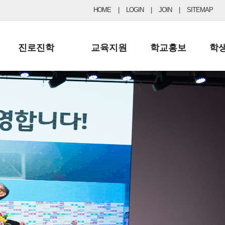
HOME
|
LOGIN
|
JOIN
|
SITEMAP
진로진학
교육지원
학교홍보
학
공지사항 및 입시자료
행정실
보도자료
초등
진로교육
학교 이사회
협력기관현황
중등
드림레터
학교운영위원회
포토갤러리
리
학교발전기금
학교 브로셔
학교건축기금
학교 홍보채널