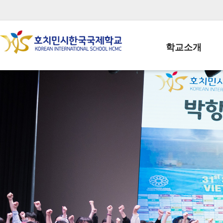
학교소개
학교장인사말
학생회장인사말
학교상징
학교연혁
학교 CI
교직원현황
학생현황
위치/전화
전경사진