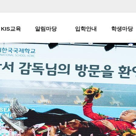
KIS교육
알림마당
입학안내
학생마당
교육목표
공지사항
전편입 전형 안내
학생생활규정
교육과정
가정통신문
전편입 공지사항
봉사활동
학사일정
납부금 안내
전-편입 서류양식
학교신문
일과시간표
주간학습안내
전출 안내
자율진로동아
재외교육기관장
스쿨버스 운행 안내
입학금/수업료
유초등 소식지
성과평가자료
급식안내
교복구입안내
서식자료실
정보공개
학부모방