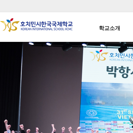
학교소개
학교장인사말
학생회장인사말
학교상징
학교연혁
학교 CI
교직원현황
학생현황
위치/전화
전경사진