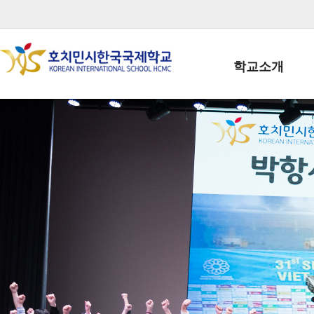
학교소개
학교장인사말
학생회장인사말
학교상징
학교연혁
학교 CI
교직원현황
학생현황
위치/전화
전경사진