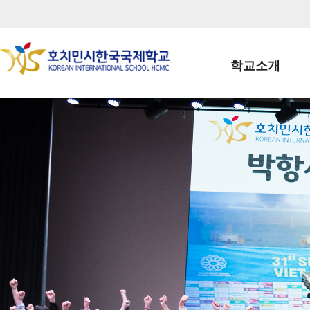
학교소개
학교장인사말
학생회장인사말
학교상징
학교연혁
학교 CI
교직원현황
학생현황
위치/전화
전경사진