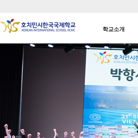
학교소개
학교장인사말
학생회장인사말
학교상징
학교연혁
학교 CI
교직원현황
학생현황
위치/전화
전경사진