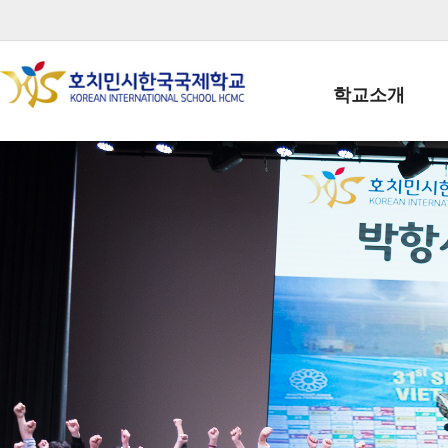
학교소개
학교장인사말
학생회장인사말
학교상징
학교연혁
학교 CI
교직원현황
학생현황
위치/전화
전경사진