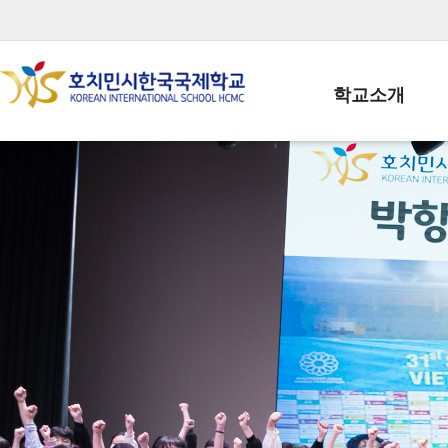
학교소개
학교장인사말
학생회장인사말
학교상징
학교연혁
학교 CI
교직원현황
학생현황
위치/전화
전경사진