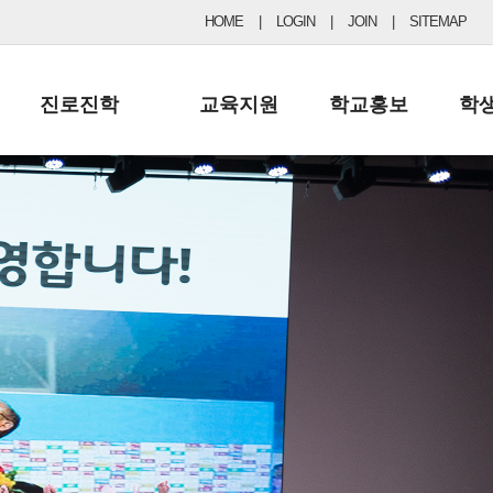
HOME
|
LOGIN
|
JOIN
|
SITEMAP
진로진학
교육지원
학교홍보
학
공지사항 및 입시자료
행정실
보도자료
초등
진로교육
학교 이사회
협력기관현황
중등
드림레터
학교운영위원회
포토갤러리
리
학교발전기금
학교 브로셔
학교건축기금
학교 홍보채널