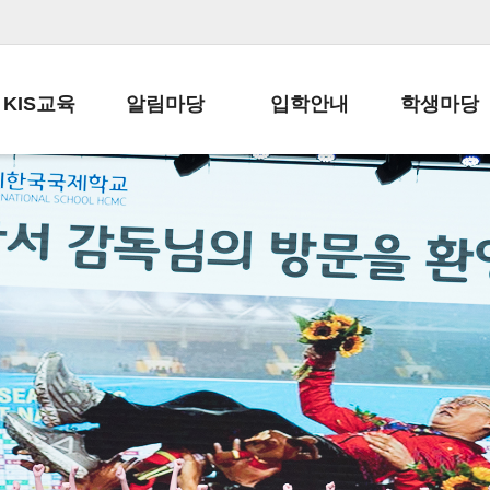
KIS교육
알림마당
입학안내
학생마당
교육목표
공지사항
전편입 전형 안내
학생생활규정
교육과정
가정통신문
전편입 공지사항
봉사활동
학사일정
납부금 안내
전-편입 서류양식
학교신문
일과시간표
주간학습안내
전출 안내
자율진로동아
재외교육기관장
스쿨버스 운행 안내
입학금/수업료
유초등 소식지
성과평가자료
급식안내
교복구입안내
서식자료실
정보공개
학부모방