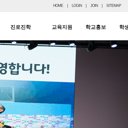
HOME
|
LOGIN
|
JOIN
|
SITEMAP
진로진학
교육지원
학교홍보
학
공지사항 및 입시자료
행정실
보도자료
초등
진로교육
학교 이사회
협력기관현황
중등
드림레터
학교운영위원회
포토갤러리
리
학교발전기금
학교 브로셔
학교건축기금
학교 홍보채널