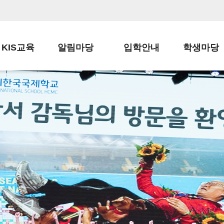
KIS교육
알림마당
입학안내
학생마당
교육목표
공지사항
전편입 전형 안내
학생생활규정
교육과정
가정통신문
전편입 공지사항
봉사활동
학사일정
납부금 안내
전-편입 서류양식
학교신문
일과시간표
주간학습안내
전출 안내
자율진로동아
재외교육기관장
스쿨버스 운행 안내
입학금/수업료
유초등 소식지
성과평가자료
급식안내
교복구입안내
서식자료실
정보공개
학부모방