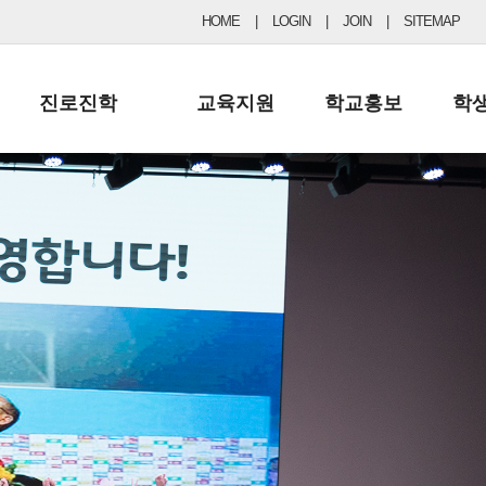
HOME
|
LOGIN
|
JOIN
|
SITEMAP
진로진학
교육지원
학교홍보
학
공지사항 및 입시자료
행정실
보도자료
초등
진로교육
학교 이사회
협력기관현황
중등
드림레터
학교운영위원회
포토갤러리
리
학교발전기금
학교 브로셔
학교건축기금
학교 홍보채널