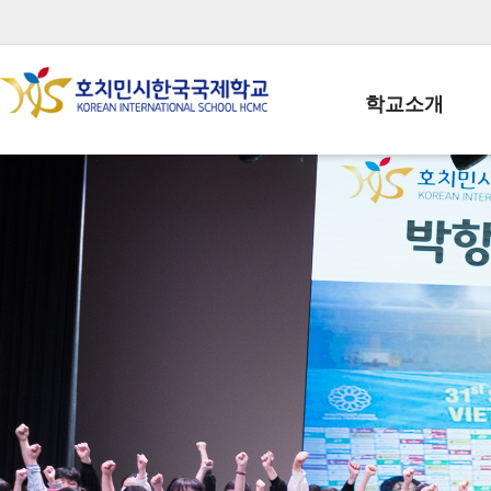
학교소개
학교장인사말
학생회장인사말
학교상징
학교연혁
학교 CI
교직원현황
학생현황
위치/전화
전경사진