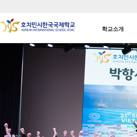
학교소개
학교장인사말
학생회장인사말
학교상징
학교연혁
학교 CI
교직원현황
학생현황
위치/전화
전경사진