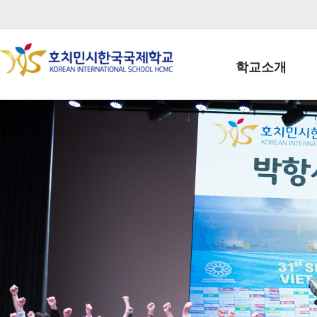
학교소개
학교장인사말
학생회장인사말
학교상징
학교연혁
학교 CI
교직원현황
학생현황
위치/전화
전경사진