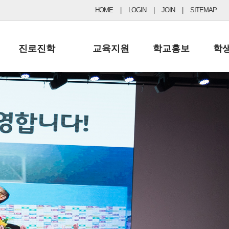
HOME
|
LOGIN
|
JOIN
|
SITEMAP
진로진학
교육지원
학교홍보
학
공지사항 및 입시자료
행정실
보도자료
초등
진로교육
학교 이사회
협력기관현황
중등
드림레터
학교운영위원회
포토갤러리
리
학교발전기금
학교 브로셔
학교건축기금
학교 홍보채널