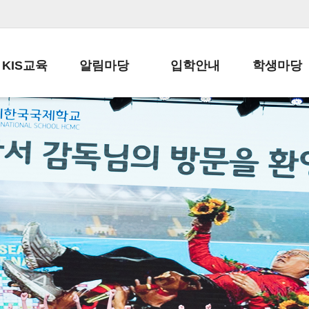
KIS교육
알림마당
입학안내
학생마당
교육목표
공지사항
전편입 전형 안내
학생생활규정
교육과정
가정통신문
전편입 공지사항
봉사활동
학사일정
납부금 안내
전-편입 서류양식
학교신문
일과시간표
주간학습안내
전출 안내
자율진로동아
재외교육기관장
스쿨버스 운행 안내
입학금/수업료
유초등 소식지
성과평가자료
급식안내
교복구입안내
서식자료실
정보공개
학부모방