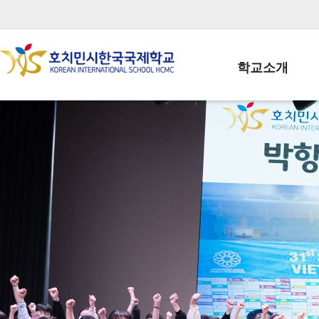
학교소개
학교장인사말
학생회장인사말
학교상징
학교연혁
학교 CI
교직원현황
학생현황
위치/전화
전경사진