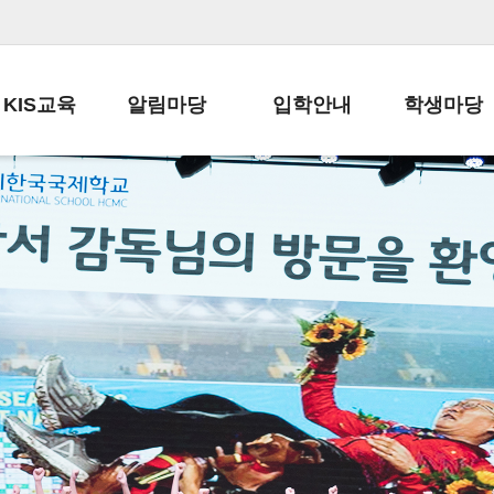
KIS교육
알림마당
입학안내
학생마당
교육목표
공지사항
전편입 전형 안내
학생생활규정
교육과정
가정통신문
전편입 공지사항
봉사활동
학사일정
납부금 안내
전-편입 서류양식
학교신문
일과시간표
주간학습안내
전출 안내
자율진로동아
재외교육기관장
스쿨버스 운행 안내
입학금/수업료
유초등 소식지
성과평가자료
급식안내
교복구입안내
서식자료실
정보공개
학부모방