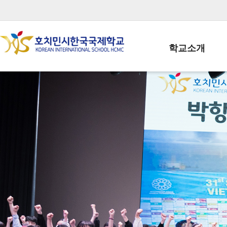
학교소개
학교장인사말
학생회장인사말
학교상징
학교연혁
학교 CI
교직원현황
학생현황
위치/전화
전경사진