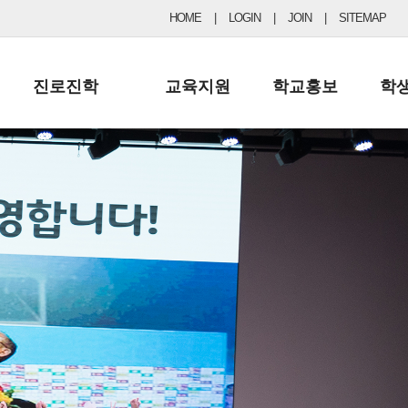
HOME
|
LOGIN
|
JOIN
|
SITEMAP
진로진학
교육지원
학교홍보
학
공지사항 및 입시자료
행정실
보도자료
초등
진로교육
학교 이사회
협력기관현황
중등
드림레터
학교운영위원회
포토갤러리
리
학교발전기금
학교 브로셔
학교건축기금
학교 홍보채널