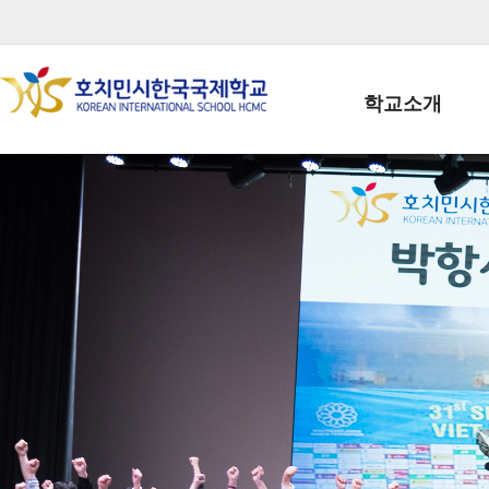
학교소개
학교장인사말
학생회장인사말
학교상징
학교연혁
학교 CI
교직원현황
학생현황
위치/전화
전경사진