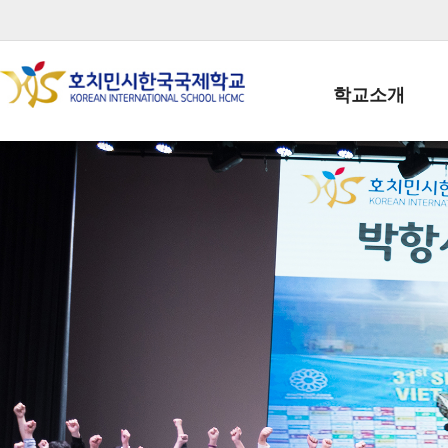
학교소개
학교장인사말
학생회장인사말
학교상징
학교연혁
학교 CI
교직원현황
학생현황
위치/전화
전경사진