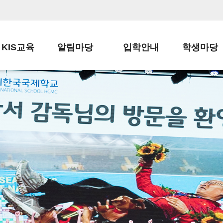
KIS교육
알림마당
입학안내
학생마당
교육목표
공지사항
전편입 전형 안내
학생생활규정
교육과정
가정통신문
전편입 공지사항
봉사활동
학사일정
납부금 안내
전-편입 서류양식
학교신문
일과시간표
주간학습안내
전출 안내
자율진로동아
재외교육기관장
스쿨버스 운행 안내
입학금/수업료
유초등 소식지
성과평가자료
급식안내
교복구입안내
서식자료실
정보공개
학부모방