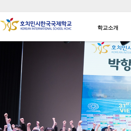
학교소개
학교장인사말
학생회장인사말
학교상징
학교연혁
학교 CI
교직원현황
학생현황
위치/전화
전경사진