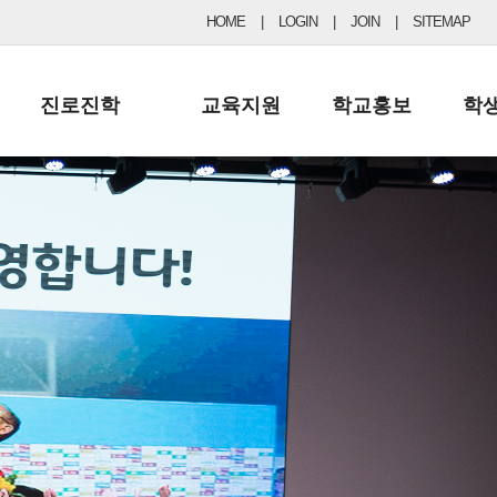
HOME
|
LOGIN
|
JOIN
|
SITEMAP
진로진학
교육지원
학교홍보
학
공지사항 및 입시자료
행정실
보도자료
초등
진로교육
학교 이사회
협력기관현황
중등
드림레터
학교운영위원회
포토갤러리
리
학교발전기금
학교 브로셔
학교건축기금
학교 홍보채널