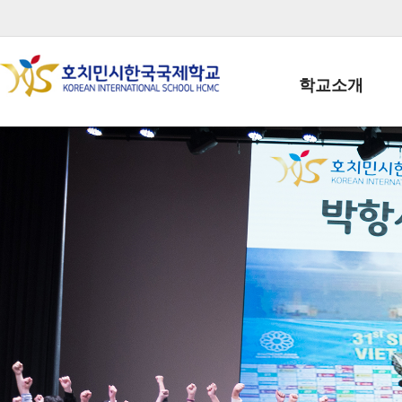
학교소개
학교장인사말
학생회장인사말
학교상징
학교연혁
학교 CI
교직원현황
학생현황
위치/전화
전경사진