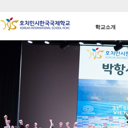
학교소개
학교장인사말
학생회장인사말
학교상징
학교연혁
학교 CI
교직원현황
학생현황
위치/전화
전경사진