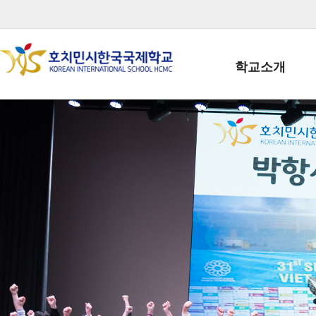
학교소개
학교장인사말
학생회장인사말
학교상징
학교연혁
학교 CI
교직원현황
학생현황
위치/전화
전경사진