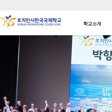
학교소개
학교장인사말
학생회장인사말
학교상징
학교연혁
학교 CI
교직원현황
학생현황
위치/전화
전경사진