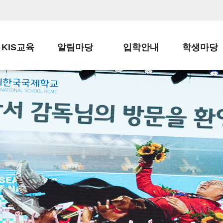
KIS교육
알림마당
입학안내
학생마당
교육목표
공지사항
전편입 전형 안내
학생생활규정
교육과정
가정통신문
전편입 공지사항
봉사활동
학사일정
납부금 안내
전-편입 서류양식
학교신문
일과시간표
주간학습안내
전출 안내
자율진로동아
재외교육기관장
스쿨버스 운행 안내
입학금/수업료
유초등 소식지
성과평가자료
급식안내
교복구입안내
서식자료실
정보공개
학부모방