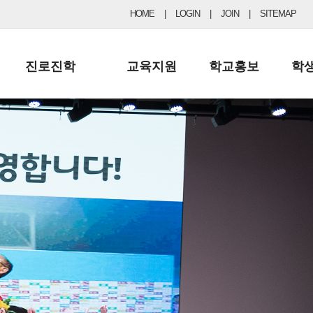
HOME
|
LOGIN
|
JOIN
|
SITEMAP
진로진학
교육지원
학교홍보
학
공지사항 및 입시자료
행정실
보도자료
초등
진로교육
학교 이사회
협력기관현황
중등
드림레터
학교운영위원회
포토갤러리
리
학교발전기금
학교 브로셔
학교건축기금
학교 홍보채널