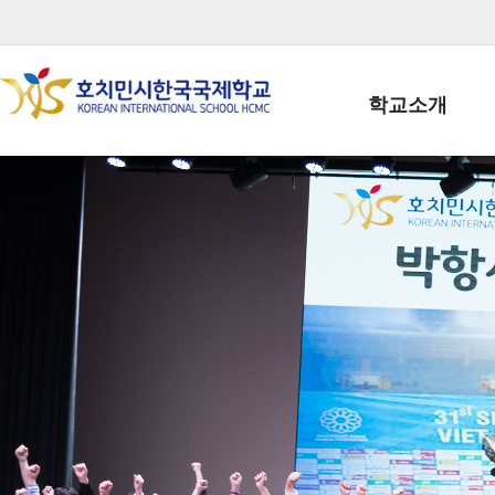
학교소개
학교장인사말
학생회장인사말
학교상징
학교연혁
학교 CI
교직원현황
학생현황
위치/전화
전경사진