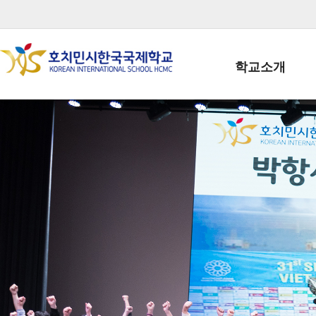
학교소개
학교장인사말
학생회장인사말
학교상징
학교연혁
학교 CI
교직원현황
학생현황
위치/전화
전경사진