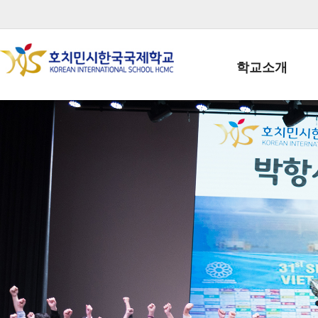
학교소개
학교장인사말
학생회장인사말
학교상징
학교연혁
학교 CI
교직원현황
학생현황
위치/전화
전경사진