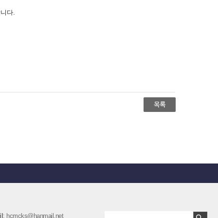
합니다.
l
: hcmcks@hanmail.net