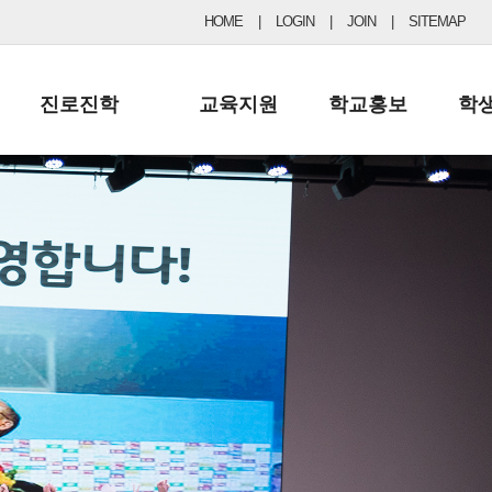
HOME
|
LOGIN
|
JOIN
|
SITEMAP
진로진학
교육지원
학교홍보
학
공지사항 및 입시자료
행정실
보도자료
초등
진로교육
학교 이사회
협력기관현황
중등
드림레터
학교운영위원회
포토갤러리
리
학교발전기금
학교 브로셔
학교건축기금
학교 홍보채널