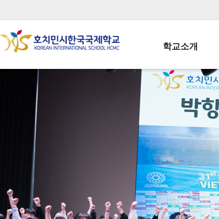
학교소개
학교장인사말
학생회장인사말
학교상징
학교연혁
학교 CI
교직원현황
학생현황
위치/전화
전경사진