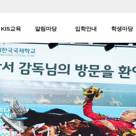
KIS교육
알림마당
입학안내
학생마당
교육목표
공지사항
전편입 전형 안내
학생생활규정
교육과정
가정통신문
전편입 공지사항
봉사활동
학사일정
납부금 안내
전-편입 서류양식
학교신문
일과시간표
주간학습안내
전출 안내
자율진로동아
재외교육기관장
스쿨버스 운행 안내
입학금/수업료
유초등 소식지
성과평가자료
급식안내
교복구입안내
서식자료실
정보공개
학부모방