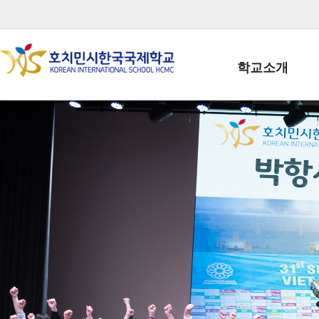
학교소개
학교장인사말
학생회장인사말
학교상징
학교연혁
학교 CI
교직원현황
학생현황
위치/전화
전경사진