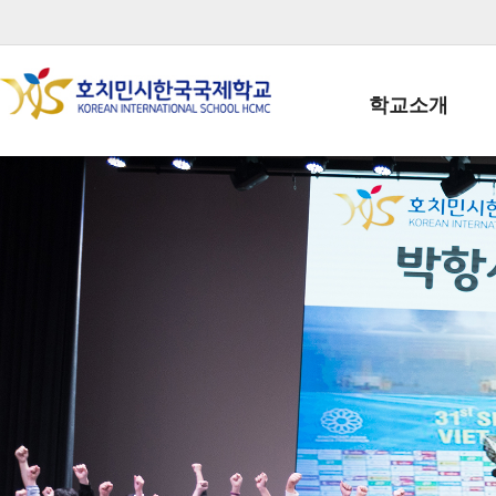
학교소개
학교장인사말
학생회장인사말
학교상징
학교연혁
학교 CI
교직원현황
학생현황
위치/전화
전경사진