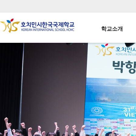
학교소개
학교장인사말
학생회장인사말
학교상징
학교연혁
학교 CI
교직원현황
학생현황
위치/전화
전경사진