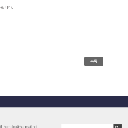
 올립니다.
l
: hcmcks@hanmail.net