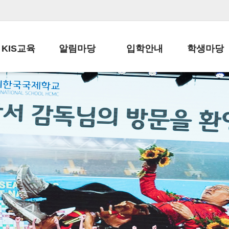
KIS교육
알림마당
입학안내
학생마당
교육목표
공지사항
전편입 전형 안내
학생생활규정
교육과정
가정통신문
전편입 공지사항
봉사활동
학사일정
납부금 안내
전-편입 서류양식
학교신문
일과시간표
주간학습안내
전출 안내
자율진로동아
재외교육기관장
스쿨버스 운행 안내
입학금/수업료
유초등 소식지
성과평가자료
급식안내
교복구입안내
서식자료실
정보공개
학부모방