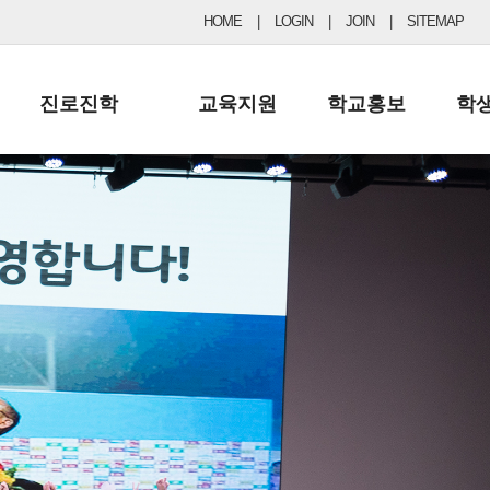
HOME
|
LOGIN
|
JOIN
|
SITEMAP
진로진학
교육지원
학교홍보
학
공지사항 및 입시자료
행정실
보도자료
초등
진로교육
학교 이사회
협력기관현황
중등
드림레터
학교운영위원회
포토갤러리
리
학교발전기금
학교 브로셔
학교건축기금
학교 홍보채널