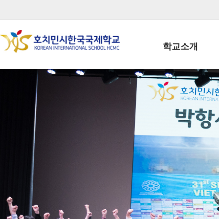
학교소개
학교장인사말
학생회장인사말
학교상징
학교연혁
학교 CI
교직원현황
학생현황
위치/전화
전경사진