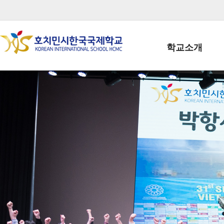
학교소개
학교장인사말
학생회장인사말
학교상징
학교연혁
학교 CI
교직원현황
학생현황
위치/전화
전경사진