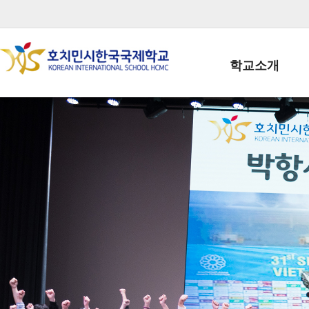
학교소개
학교장인사말
학생회장인사말
학교상징
학교연혁
학교 CI
교직원현황
학생현황
위치/전화
전경사진