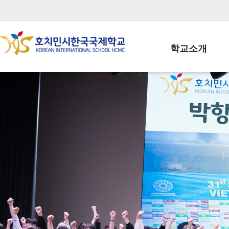
학교소개
학교장인사말
학생회장인사말
학교상징
학교연혁
학교 CI
교직원현황
학생현황
위치/전화
전경사진