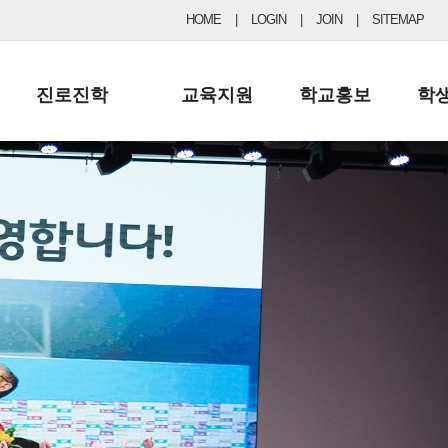
HOME
|
LOGIN
|
JOIN
|
SITEMAP
진로진학
교육지원
학교홍보
학
공지사항 및 입시자료
행정실
보도자료
초등
진로교육
학교 이사회
협력기관현황
중등
드림레터
학교운영위원회
포토갤러리
리
학교발전기금
학교 브로셔
학교건축기금
학교 홍보채널