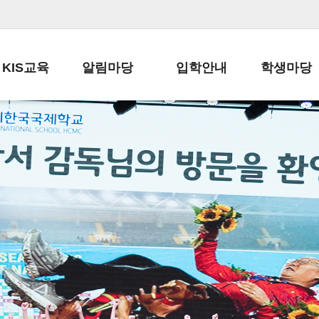
KIS교육
알림마당
입학안내
학생마당
교육목표
공지사항
전편입 전형 안내
학생생활규정
교육과정
가정통신문
전편입 공지사항
봉사활동
학사일정
납부금 안내
전-편입 서류양식
학교신문
일과시간표
주간학습안내
전출 안내
자율진로동아
재외교육기관장
스쿨버스 운행 안내
입학금/수업료
유초등 소식지
성과평가자료
급식안내
교복구입안내
서식자료실
정보공개
학부모방