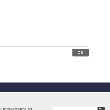
l
: hcmcks@hanmail.net