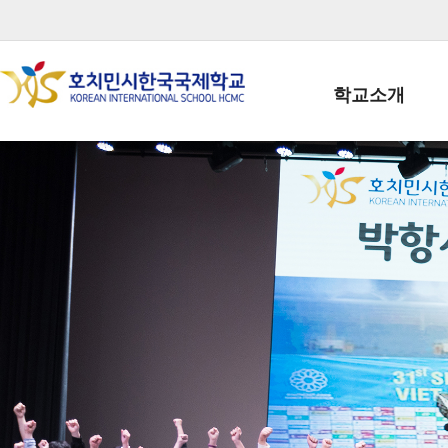
학교소개
학교장인사말
학생회장인사말
학교상징
학교연혁
학교 CI
교직원현황
학생현황
위치/전화
전경사진