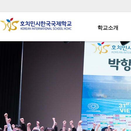
학교소개
학교장인사말
학생회장인사말
학교상징
학교연혁
학교 CI
교직원현황
학생현황
위치/전화
전경사진