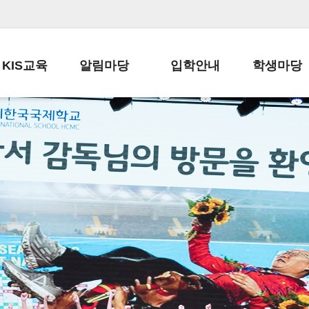
KIS교육
알림마당
입학안내
학생마당
교육목표
공지사항
전편입 전형 안내
학생생활규정
교육과정
가정통신문
전편입 공지사항
봉사활동
학사일정
납부금 안내
전-편입 서류양식
학교신문
일과시간표
주간학습안내
전출 안내
자율진로동아
재외교육기관장
스쿨버스 운행 안내
입학금/수업료
유초등 소식지
성과평가자료
급식안내
교복구입안내
서식자료실
정보공개
학부모방