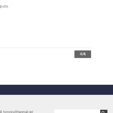
내합니다.
l
: hcmcks@hanmail.net