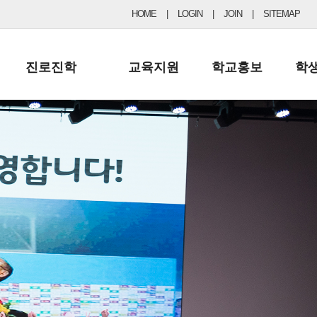
HOME
|
LOGIN
|
JOIN
|
SITEMAP
진로진학
교육지원
학교홍보
학
공지사항 및 입시자료
행정실
보도자료
초등
진로교육
학교 이사회
협력기관현황
중등
드림레터
학교운영위원회
포토갤러리
리
학교발전기금
학교 브로셔
학교건축기금
학교 홍보채널