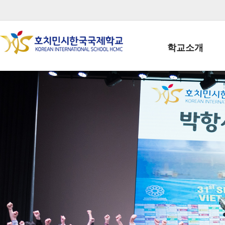
학교소개
학교장인사말
학생회장인사말
학교상징
학교연혁
학교 CI
교직원현황
학생현황
위치/전화
전경사진