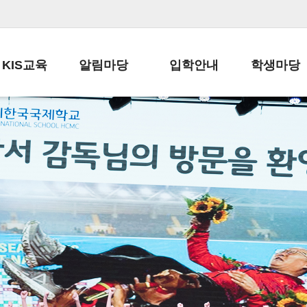
KIS교육
알림마당
입학안내
학생마당
교육목표
공지사항
전편입 전형 안내
학생생활규정
교육과정
가정통신문
전편입 공지사항
봉사활동
학사일정
납부금 안내
전-편입 서류양식
학교신문
일과시간표
주간학습안내
전출 안내
자율진로동아
재외교육기관장
스쿨버스 운행 안내
입학금/수업료
유초등 소식지
성과평가자료
급식안내
교복구입안내
서식자료실
정보공개
학부모방