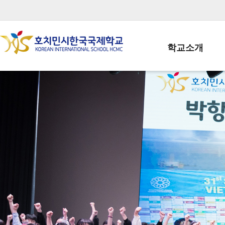
학교소개
학교장인사말
학생회장인사말
학교상징
학교연혁
학교 CI
교직원현황
학생현황
위치/전화
전경사진