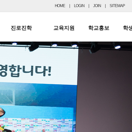
HOME
|
LOGIN
|
JOIN
|
SITEMAP
진로진학
교육지원
학교홍보
학
공지사항 및 입시자료
행정실
보도자료
초등
진로교육
학교 이사회
협력기관현황
중등
드림레터
학교운영위원회
포토갤러리
리
학교발전기금
학교 브로셔
학교건축기금
학교 홍보채널