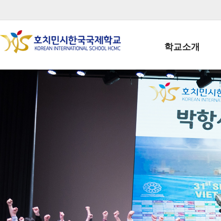
학교소개
학교장인사말
학생회장인사말
학교상징
학교연혁
학교 CI
교직원현황
학생현황
위치/전화
전경사진