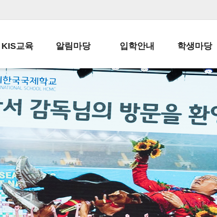
KIS교육
알림마당
입학안내
학생마당
교육목표
공지사항
전편입 전형 안내
학생생활규정
교육과정
가정통신문
전편입 공지사항
봉사활동
학사일정
납부금 안내
전-편입 서류양식
학교신문
일과시간표
주간학습안내
전출 안내
자율진로동아
재외교육기관장
스쿨버스 운행 안내
입학금/수업료
유초등 소식지
성과평가자료
급식안내
교복구입안내
서식자료실
정보공개
학부모방