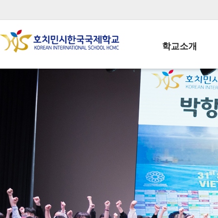
학교소개
학교장인사말
학생회장인사말
학교상징
학교연혁
학교 CI
교직원현황
학생현황
위치/전화
전경사진