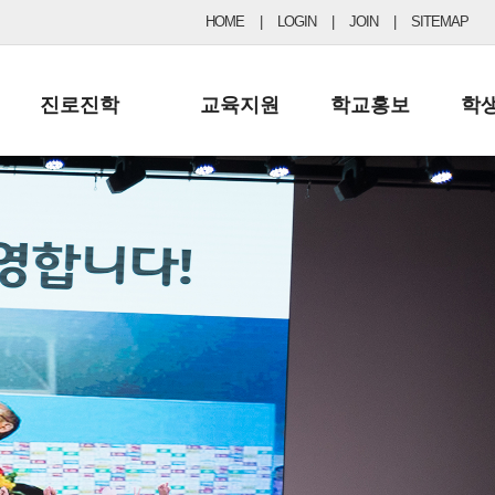
HOME
|
LOGIN
|
JOIN
|
SITEMAP
진로진학
교육지원
학교홍보
학
공지사항 및 입시자료
행정실
보도자료
초등
진로교육
학교 이사회
협력기관현황
중등
드림레터
학교운영위원회
포토갤러리
리
학교발전기금
학교 브로셔
학교건축기금
학교 홍보채널