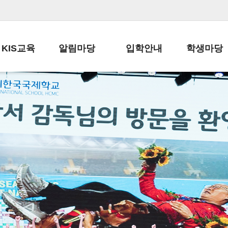
KIS교육
알림마당
입학안내
학생마당
교육목표
공지사항
전편입 전형 안내
학생생활규정
교육과정
가정통신문
전편입 공지사항
봉사활동
학사일정
납부금 안내
전-편입 서류양식
학교신문
일과시간표
주간학습안내
전출 안내
자율진로동아
재외교육기관장
스쿨버스 운행 안내
입학금/수업료
유초등 소식지
성과평가자료
급식안내
교복구입안내
서식자료실
정보공개
학부모방