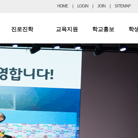
HOME
|
LOGIN
|
JOIN
|
SITEMAP
진로진학
교육지원
학교홍보
학
공지사항 및 입시자료
행정실
보도자료
초등
진로교육
학교 이사회
협력기관현황
중등
드림레터
학교운영위원회
포토갤러리
리
학교발전기금
학교 브로셔
학교건축기금
학교 홍보채널