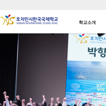
학교소개
학교장인사말
학생회장인사말
학교상징
학교연혁
학교 CI
교직원현황
학생현황
위치/전화
전경사진