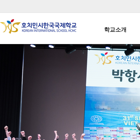
학교소개
학교장인사말
학생회장인사말
학교상징
학교연혁
학교 CI
교직원현황
학생현황
위치/전화
전경사진